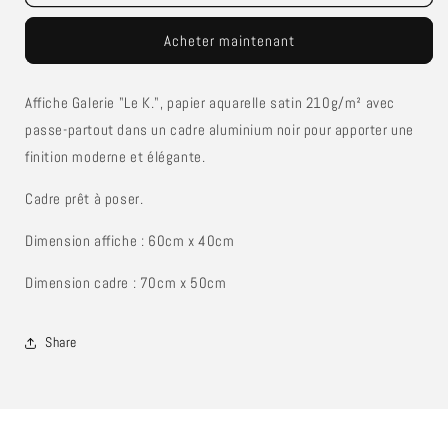
Le
Le
K.
K.
Acheter maintenant
(Affiche
(Affiche
Galerie)
Galerie)
Affiche Galerie "Le K.", papier aquarelle satin 210g/m² avec
passe-partout dans un cadre aluminium noir pour apporter une
finition moderne et élégante.
Cadre prêt à poser.
Dimension affiche : 60cm x 40cm
Dimension cadre : 70cm x 50cm
Share