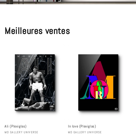
Meilleures ventes
Ali (Plexiglas)
In love (Plexiglas)
Fournisseur :
MD GALLERY UNIVERSE
Fournisseur :
MD GALLERY UNIVERSE