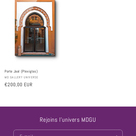
Porte Jaal (Plexiglas)
Fournisseur :
MD GALLERY UNIVERSE
Prix
€200,00 EUR
habituel
Rejoins l'univers MDGU