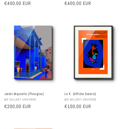
Prix
€400,00 EUR
Prix
€400,00 EUR
habituel
habituel
Jardin Majorelle (Plexiglas)
Le K. (Affiche Galerie)
Fournisseur :
MD GALLERY UNIVERSE
Fournisseur :
MD GALLERY UNIVERSE
Prix
€200,00 EUR
Prix
€100,00 EUR
habituel
habituel