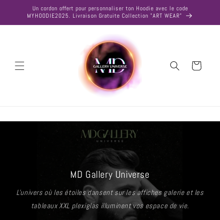
et
Un cordon offert pour personnaliser ton Hoodie avec le code
passer
MYHOODIE2025. Livraison Gratuite Collection "ART WEAR"
au
contenu
Panier
MD Gallery Universe
L'univers où les étoiles dansent sur les affiches galerie et les
tableaux XXL plexiglas illuminent vos espace de vie.